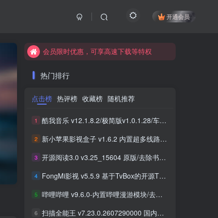
开通会员
会员限时优惠，可享高速下载等特权
会员限时优惠，可享高速下载等特权
会员限时优惠，可享高速下载等特权
热门排行
点击榜
热评榜
收藏榜
随机推荐
酷我音乐 v12.1.8.2/极简版v1.0.1.28/车机版v7.6.2.21 去广告解锁会员版最新可用版
1
新小苹果影视盒子 v1.6.2 内置超多线路 免捐赠版
2
开源阅读3.0 v3.25_15604 原版/去除书源限制/内置书源版 及 2025.09月书源
3
FongMi影视 v5.5.9 基于TvBox的开源TV盒子&安卓影视播放器
4
哔哩哔哩 v9.6.0-内置哔哩漫游模块/去广告精简优化版
5
扫描全能王 v7.23.0.2607290000 国内版/国际版 解锁本地会员
6