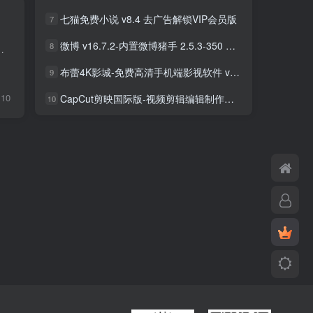
七猫免费小说 v8.4 去广告解锁VIP会员版
7
微博 v16.7.2-内置微博猪手 2.5.3-350 去广告净化模块-支持安卓15
8
润饰广大编辑套件。让您的每一个镜头采用了广泛的影响，过滤器，文本编辑和色彩增强工...
布蕾4K影城-免费高清手机端影视软件 v3.5.1 去广告纯净版
9
10
CapCut剪映国际版-视频剪辑编辑制作工具 v18.8.0 解锁专业版
10