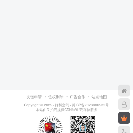
友链申请
侵权删除
广告合作
站点地图
Copyright © 2025 ·
好料空间
·
冀ICP备2023006532号
本站由
又拍云
提供CDN加速/云存储服务