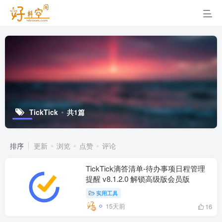
TickTick
共1篇
排序
更新
浏览
点赞
评论
TickTick滴答清单-待办事项日程管理
提醒 v8.1.2.0 解锁高级版会员版
实用工具
15天前
16