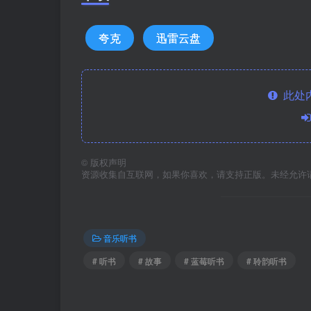
夸克
迅雷云盘
此处
©
版权声明
资源收集自互联网，如果你喜欢，请支持正版。未经允许
音乐听书
# 听书
# 故事
# 蓝莓听书
# 聆韵听书