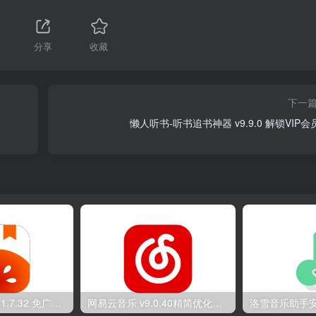
分享
收藏
下一
懒人听书-听书追书神器 v9.9.0 解锁VIP会
番茄免费小说 v7.1.7.32 免广告解锁VIP会员版
网易云音乐 v9.0.40精简优化版/v2.2.30荣耀定制版 解锁本地黑胶