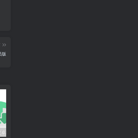
篇
员版
洛雪音乐助手安卓版 v1.8.1正式版 /魔改版v8.8.8 & 洛雪最新音源文件
喜马拉雅极速版 v3.4.10.3 去广告纯净版