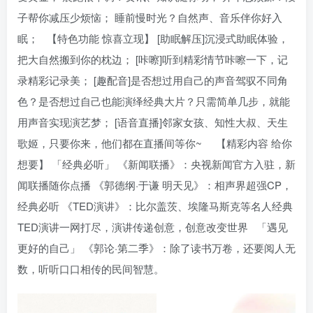
子帮你减压少烦恼； 睡前慢时光？自然声、音乐伴你好入
眠； 【特色功能 惊喜立现】 [助眠解压]沉浸式助眠体验，
把大自然搬到你的枕边； [咔嚓]听到精彩情节咔嚓一下，记
录精彩记录美； [趣配音]是否想过用自己的声音驾驭不同角
色？是否想过自己也能演绎经典大片？只需简单几步，就能
用声音实现演艺梦； [语音直播]邻家女孩、知性大叔、天生
歌姬，只要你来，他们都在直播间等你~ 【精彩内容 给你
想要】 「经典必听」 《新闻联播》：央视新闻官方入驻，新
闻联播随你点播 《郭德纲·于谦 明天见》：相声界超强CP，
经典必听 《TED演讲》：比尔盖茨、埃隆马斯克等名人经典
TED演讲一网打尽，演讲传递创意，创意改变世界 「遇见
更好的自己」 《郭论·第二季》：除了读书万卷，还要阅人无
数，听听口口相传的民间智慧。