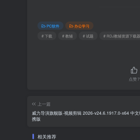
PC软件
办公学习
# 下载
# 教辅
# 试题
# RDJ教辅资源下载
点赞
7
上一篇
威力导演旗舰版-视频剪辑 2026-v24.6.1917.0-x64 
携版
相关推荐