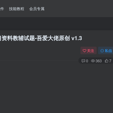
软件
技能教程
会员专属
资料教辅试题-吾爱大佬原创 v1.3
关注
私信
0
363
7