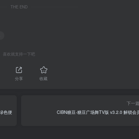
THE END
器
喜欢就支持一下吧
分享
收藏
下一
中文绿色便
CIBN糖豆-糖豆广场舞TV版 v3.2.0 解锁会