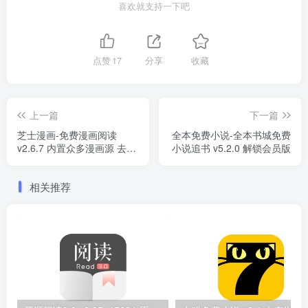
喜欢就支持一下吧
点赞
17
分享
收藏
上一篇
下一篇
芝士漫画-免费漫画阅读
全本免费小说-全本书城免费
v2.6.7 内置众多漫画源 去广
小说追书 v5.2.0 解锁会员版
告纯净版
相关推荐