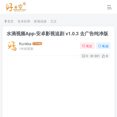
首页
安卓应用
影视动漫
正文
水滴视频App-安卓影视追剧 v1.0.3 去广告纯净版
Kunkka
关注
私信
1年前更新
0
301
8