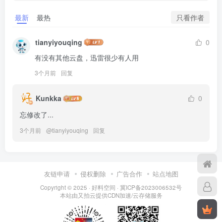
只看作者
最新
最热
tianyiyouqing
0
有没有其他云盘，迅雷很少有人用
3个月前
回复
Kunkka
0
忘修改了...
3个月前
@
tianyiyouqing
回复
友链申请
侵权删除
广告合作
站点地图
Copyright © 2025 ·
好料空间
·
冀ICP备2023006532号
本站由
又拍云
提供CDN加速/云存储服务