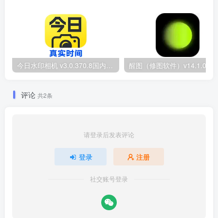
今日水印相机 v3.0.370.8国内版 / v10.0.188国际版Timemark 去广告解锁VIP会员版
醒图（修图软件）v1
评论
共2条
请登录后发表评论
登录
注册
社交账号登录