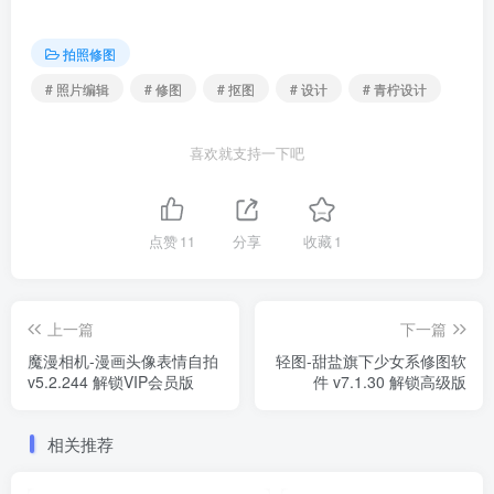
拍照修图
# 照片编辑
# 修图
# 抠图
# 设计
# 青柠设计
喜欢就支持一下吧
点赞
11
分享
收藏
1
上一篇
下一篇
魔漫相机-漫画头像表情自拍
轻图-甜盐旗下少女系修图软
v5.2.244 解锁VIP会员版
件 v7.1.30 解锁高级版
相关推荐