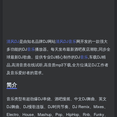
清风DJ
是由知名品牌DJ网站
清风DJ
音乐
网开发的一款强大
多功能的DJ
音乐
播放器。每天发布最新酒吧夜店潮歌,同步全
球最新DJ歌曲。提供专业DJ精心制作的DJ
音乐
,车载DJ精
品,高清音质在线试听,高音质mp3下载,全方位满足DJ工作者
及音乐爱好者的需求。
简介
音乐类型有超劲爆DJ串烧、酒吧慢摇、中文DJ舞曲、英文
DJ舞曲、DJ慢歌连版、DJ时尚节奏、DJ Remix、Mixes、
Electro、House、Mashup、Pop、HipHop、Rnb、Funky、