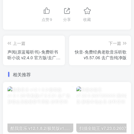
点赞
9
分享
收藏
上一篇
下一篇
声阅(原蓝莓听书)-免费听书
快音-免费经典老歌音乐听歌
听小说 v2.4.0 官方版/去广告
v5.57.06 去广告纯净版
纯净版
相关推荐
酷我音乐 v12.1.8.2/极简版v1.0.1.28/车机版v7.6.2.21 去广告解锁会员版最新可用版
扫描全能王