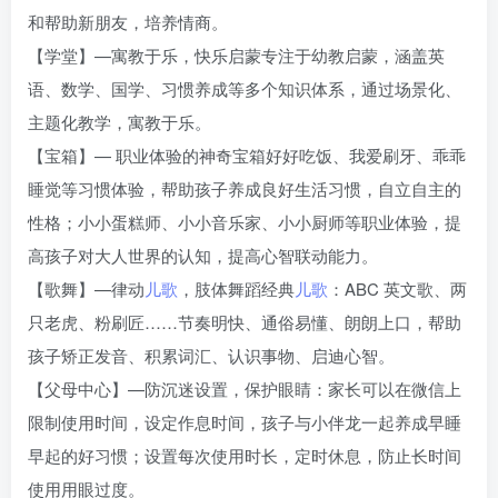
和帮助新朋友，培养情商。
【学堂】—寓教于乐，快乐启蒙专注于幼教启蒙，涵盖英
语、数学、国学、习惯养成等多个知识体系，通过场景化、
主题化教学，寓教于乐。
【宝箱】— 职业体验的神奇宝箱好好吃饭、我爱刷牙、乖乖
睡觉等习惯体验，帮助孩子养成良好生活习惯，自立自主的
性格；小小蛋糕师、小小音乐家、小小厨师等职业体验，提
高孩子对大人世界的认知，提高心智联动能力。
【歌舞】—律动
儿歌
，肢体舞蹈经典
儿歌
：ABC 英文歌、两
只老虎、粉刷匠……节奏明快、通俗易懂、朗朗上口，帮助
孩子矫正发音、积累词汇、认识事物、启迪心智。
【父母中心】—防沉迷设置，保护眼睛：家长可以在微信上
限制使用时间，设定作息时间，孩子与小伴龙一起养成早睡
早起的好习惯；设置每次使用时长，定时休息，防止长时间
使用用眼过度。