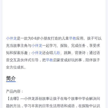
小伴龙
是一款为0-8岁小朋友打造的儿童
早教
应用。孩子可以
充当故事主角与
小伴龙
一起学习、探险、完成任务，享受求
知和探索乐趣；
小伴龙
还会唱
儿歌
、跳舞、背唐诗；通过语
音交互及伙伴式引导，把
早教
启蒙变成好玩的事，陪伴孩子
全方位成长。
简介
产品内容：
【去哪】—小伴龙原创故事让孩子在每个故事中学会解决问
题的方法，学习丰富的日常生活用语和成语，在探险中认识