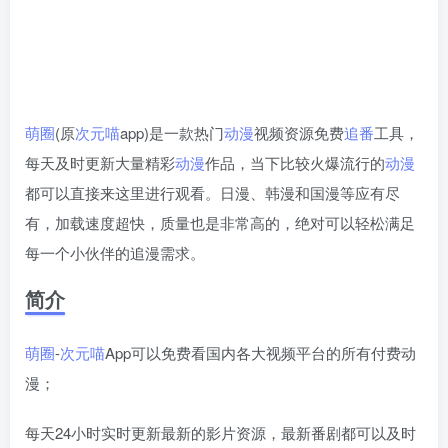
萌圈
(原
次元喵
app)是一款热门
动漫
视频资源免费
追番
工具，
每天及时更新大量精彩
动漫
作品，当下比较火爆流行的
动漫
都可以直接来这里进行观看。日漫、韩漫和国漫等应有尽
有，加载速度超快，质量也是非常高的，绝对可以轻松满足
每一个小伙伴的追漫需求。
简介
萌圈
-
次元喵
App可以免费看国内各大视频平台的所有付费动
漫；
每天24小时实时更新最新的影片资源，最新番剧都可以及时