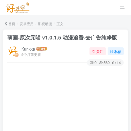
首页
安卓应用
影视动漫
正文
萌圈-原次元喵 v1.0.1.5 动漫追番-去广告纯净版
Kunkka
关注
私信
5个月前更新
0
560
14