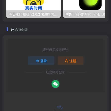
今日水印相机 v3.0.370.8国内版 / v10.0.170国际版Timemark 去广告解锁VIP会员版
醒图（修图软件）v1
评论
抢沙发
请登录后发表评论
登录
注册
社交账号登录