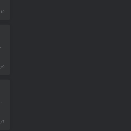
12
帮助用户可以更好的进行磁力资源查找，非常强大的搜索工具，在这里输入关键词进行资源查找和搜索，为你带来全面的服务
9
P下载等功能，这里还支持迅雷链接快速转换、本地种子扫描识别等，大家可以通过本应用随...
7