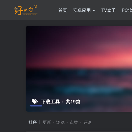
首页
安卓应用
TV盒子
PC
下载工具
共19篇
排序
更新
浏览
点赞
评论