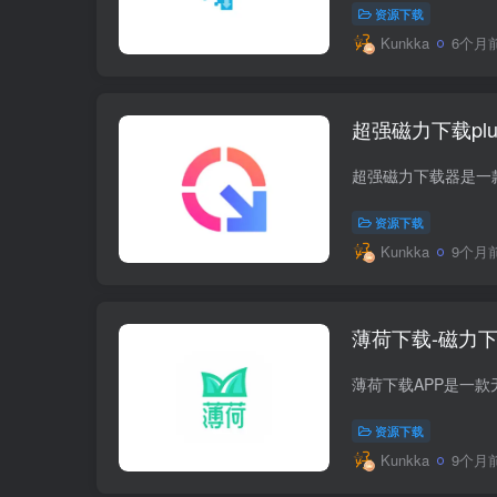
资源下载
Kunkka
6个月
超强磁力下载plu
资源下载
Kunkka
9个月
薄荷下载-磁力下载
资源下载
Kunkka
9个月