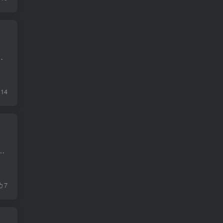
供），该应用程序为用户提供了将视频下载保存到FLV，MP4，MKV或3GP的可能性
14
获取各种资源内容，支持多种下载链接，并且是支持一边下载一边播放的，支持文件重命名，查找起来更加方便，全网资源无广搜索
7