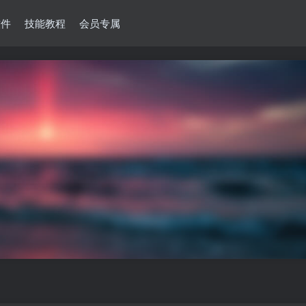
软件
技能教程
会员专属