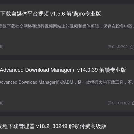
载自媒体平台视频 v1.5.6 解锁pro专业版
全能视频下载器可以高速下载社交网络和流行视频网站上的视频和媒体剪辑
月前
0
792
anced Download Manager）v14.0.39 解锁专业版
安卓高级下载管理器Advanced Download Manager简称ADM，是一款很强大的下载工具，不仅
月前
2
1102
程下载管理器 v18.2_30249 解锁付费高级版