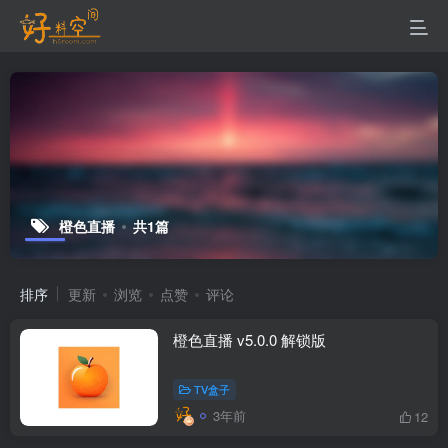
橙色直播
共1篇
排序
更新
浏览
点赞
评论
橙色直播 v5.0.0 解锁版
TV盒子
3年前
12