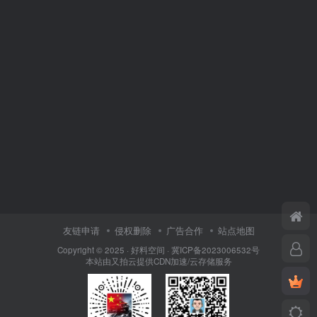
友链申请
侵权删除
广告合作
站点地图
Copyright © 2025 ·
好料空间
·
冀ICP备2023006532号
本站由
又拍云
提供CDN加速/云存储服务