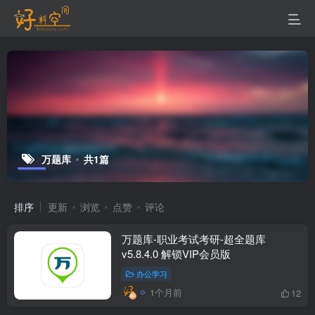
万题库
共1篇
排序
更新
浏览
点赞
评论
万题库-职业考试考研-超全题库
v5.8.4.0 解锁VIP会员版
办公学习
1个月前
12