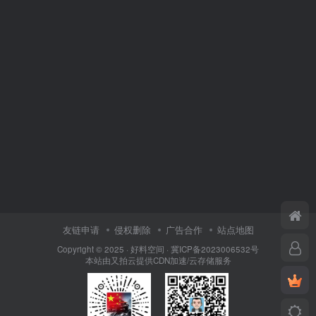
友链申请
侵权删除
广告合作
站点地图
Copyright © 2025 ·
好料空间
·
冀ICP备2023006532号
本站由
又拍云
提供CDN加速/云存储服务